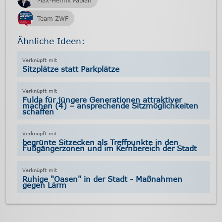
Max-Henrik Fabian
Team ZWF
Ähnliche Ideen:
Sitzplätze statt Parkplätze
Fulda für jüngere Generationen attraktiver
machen (4) – ansprechende Sitzmöglichkeiten
schaffen
begrünte Sitzecken als Treffpunkte in den
Fußgängerzonen und im Kernbereich der Stadt
Ruhige "Oasen" in der Stadt - Maßnahmen
gegen Lärm