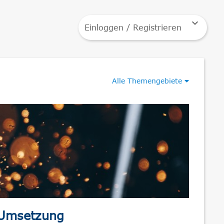
keyboard_arrow_down
Einloggen / Registrieren
Alle Themengebiete
 Umsetzung