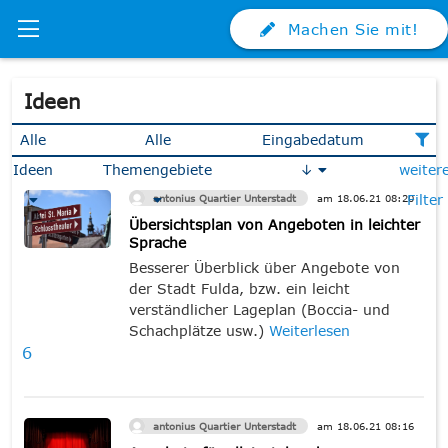
Machen Sie mit!
Ideen
Alle
Alle
Eingabedatum
Ideen
Themengebiete
↓
weiter
Filter
antonius Quartier Unterstadt
am
18.06.21
08:20
Übersichtsplan von Angeboten in leichter
Sprache
Besserer Überblick über Angebote von
der Stadt Fulda, bzw. ein leicht
verständlicher Lageplan (Boccia- und
Schachplätze usw.)
Weiterlesen
6
antonius Quartier Unterstadt
am
18.06.21
08:16