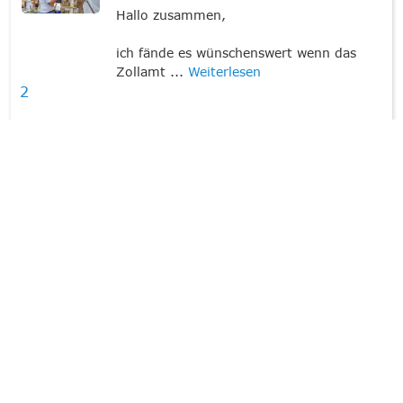
Hallo zusammen,
ich fände es wünschenswert wenn das
Zollamt ...
Weiterlesen
2
Fledermaus
am
13.06.21
00:41
Fußgängerunterführung am Bahnhof
Fulda schöner beleuchten
Die Fußgängerunterführung im Bahnhof
Fulda ist hässlich grau und wie im Keller
/Parkhaus beleuchtet.
Ich würde mich freuen wenn man die
Decke ...
Weiterlesen
12
Fledermaus
am
13.06.21
00:29