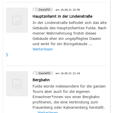
DanielFD
am
16.06.21
22:56
crop_original
Hauptzollamt in der Lindenstraße
In der Lindenstraße befindet sich das alte
Gebäude des Hauptzollamtes Fulda. Nach
meiner Wahrnehmung fristet dieses
Gebäude eher ein ungepflegtes Dasein
und wirkt für ein Bürogebäude ...
Weiterlesen
5
DanielFD
am
16.06.21
21:16
crop_original
Bergbahn
Fulda würde insbesondere für die ganzen
Touris aber auch für die eigenen
Einwohner*innen von einer Bergbahn
profitieren, die eine Verbindung zum
Frauenberg oder Kalvarienberg herstellt.
...
Weiterlesen