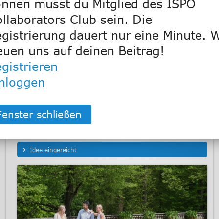
nnen musst du Mitglied des ISPO
entstehen.
llaborators Club sein. Die
1 Kommentar
gistrierung dauert nur eine Minute. W
euen uns auf deinen Beitrag!
gistrieren
Peter Schwarz
30.03.21
14:00
inloggen
Gute Idee. Aber auch die Friedrichstraße
muss endlich Fußgängerzone werden.
Und zwar ganzjährig!
Idee eingereicht