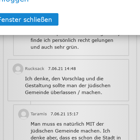
Fulda man zu einer “Steinwüste"
gemacht hat. Die letzten Gestaltungen
(Fulda-Auenpark am Rosengarten,
Stadtmauer an der Meistergasse,
Geschichtspark an der Dalbergstraße)
finde ich persönlich recht gelungen
und auch sehr grün.
Rucksack
7.06.21
14:48
Ich denke, den Vorschlag und die
Gestaltung sollte man der jüdischen
Gemeinde überlassen / machen.
Taramis
7.06.21
15:17
Man muss es natürlich MIT der
jüdischen Gemeinde machen. Ich
denke aber, dass es schon die Stadt in