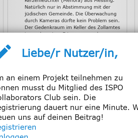
Natürlich nur in Abstimmung mit der
jüdischen Gemeinde. Die Überwachung
durch Kameras dürfte kein Problem sein.
Der Gedenkraum im Keller des Zollamtes
ist nach meiner Erinnerung mehr
Kellerraum als Gedenkraum.
eate
Liebe/r Nutzer/in,
Tinkywinky
7.06.21
20:10
Wenn Sie eine “moderne” Parkgestaltung
 an einem Projekt teilnehmen zu
fordern, macht die Stadt wieder eine
Steinwüste daraus und alles Grün ist weg
nnen musst du Mitglied des ISPO
! Bitte nicht ! Der Park ist schön und hat
llaborators Club sein. Die
viele Bänke. Einmal den Weg neu teeren
gistrierung dauert nur eine Minute. W
und gut ist es !
euen uns auf deinen Beitrag!
gistrieren
Taramis
7.06.21
20:46
inloggen
Bitte helfen Sie mir, welchen Park in