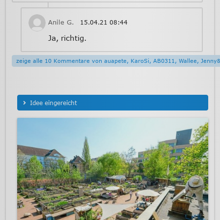
Anile G.
15.04.21
08:44
Ja, richtig.
zeige alle 10 Kommentare von auapete, KaroSi, AB0311, Wallee, Jenny
Idee eingereicht