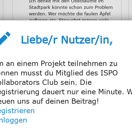
Ich denke mit den Obstbäume im
Stadtpark könnte schon zum Problem
werden. Wer möchte die faulen Äpfel
auflesen etc. Streuobst mögen viele
auch nicht ernten weil das Obst dann
eate
auch nicht so schön wie im
Liebe/r Nutzer/in,
Supermarkt aussieht. Sieht man schon
bei den Streuobst in der Rhön. Verfault
am Wiesenrand.... Aber Laubbäume in
der Stadt und mehr natürliche bunte
 an einem Projekt teilnehmen zu
Kultur Wild-und Wiesenblumen wäre
nnen musst du Mitglied des ISPO
ökologisch und für die Seele eine
Bereicherung.
llaborators Club sein. Die
gistrierung dauert nur eine Minute. W
Jenny&Jörg
3.05.21
21:06
euen uns auf deinen Beitrag!
Ganz ehrlich, ich bin kein Pessimist,
gistrieren
aber wenn ich an essbar bepflanzte
inloggen
Kübel in der Stadt denke, sehe ich
sofort Bierflaschen vor meinem