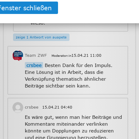
geistige Auge darin liegen,
Vandalismus und vollgespuktes
Gemüse vor mir. Ich weiß auch nicht,
wieso.
zeige 1 Antwort von auapete
Team ZWF
15.04.21
11:00
Moderator:in
crsbee
Besten Dank für den Impuls.
Eine Lösung ist in Arbeit, dass die
Verknüpfung thematisch ähnlicher
Beiträge sichtbar sein kann.
crsbee
15.04.21
04:40
Es wäre gut, wenn man hier Beiträge und
Kommentare miteinander verlinken
könnte um Dopplungen zu reduzieren
und eine Gruppierung herzustellen.