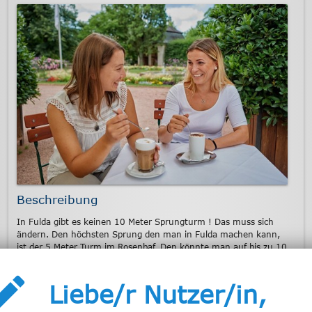
Beschreibung
In Fulda gibt es keinen 10 Meter Sprungturm ! Das muss sich
ändern. Den höchsten Sprung den man in Fulda machen kann,
ist der 5 Meter Turm im Rosenbaf. Den könnte man auf bis zu 10
Metern ausbauen. In anderen Städten gibt es das !
eate
Liebe/r Nutzer/in,
2 Kommentare