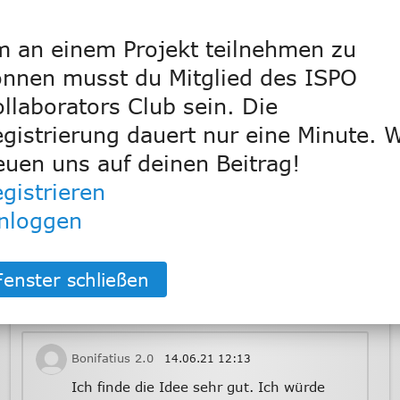
 an einem Projekt teilnehmen zu
Raumfalte
14.06.21
21:50
nnen musst du Mitglied des ISPO
Gerade nachgesehen: Der höchste
Sprungturm der Welt steht derzeit in
llaborators Club sein. Die
Österreich und ist 27,5m hoch. Warum
gistrierung dauert nur eine Minute. W
bauen wir uns nicht den höchsten? Ein
35m Turm sollte für den Weltrekord eine
euen uns auf deinen Beitrag!
Weile genügen. Am besten so gebaut,
gistrieren
dass er unabhängig von anderen
Schwimmgelegenheiten und damit auch
inloggen
nachts benutzt werden kann. Inklusive
Disco etc. Wäre sicherlich ein toller
Magnet für die Stadt.
Bonifatius 2.0
14.06.21
12:13
Ich finde die Idee sehr gut. Ich würde